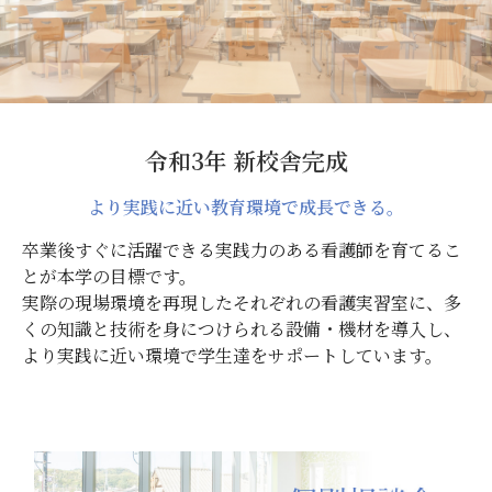
オープンキャンパス
参加申込の受付を開始しました。
2022.05.30
令和5年度募集要項
を公開しました。学校案内・募集要項
が必要な方は当ホームページの
資料請求フォーム
よりご請
求ください。
2022.02.02
令和3年 新校舎完成
本校のボランティアグループ『Nurse egg』による今治
より実践に近い教育環境で成長できる。
市学生まちづくり活動の一環として、健康チェック動画
を作成し、本校のYouTubeチャンネルにアップしまし
卒業後すぐに活躍できる実践力のある看護師を育てるこ
た。
とが本学の目標です。
2021.12.02
実際の現場環境を再現したそれぞれの看護実習室に、多
くの知識と技術を身につけられる設備・機材を導入し、
今看学費サポート制度
が創設されました。
より実践に近い環境で学生達をサポートしています。
2021.10.20
潜在看護看護師復職支援事業
を更新しました。
2021.09.30
Webオープンキャンパス
に動画を追加しました。