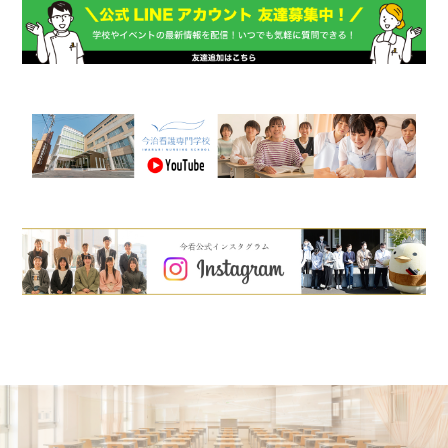
ご請求いただいた方には準備ができ次第お送りいたしま
す。発送は5～6月頃を予定しておりますのでしばらくお
待ちください。
2022.09.15
Webオープンキャンパス
ページ内のオープンキャンパス動
画を更新しました。
2022.08.03
ご要望にお応えし、18時からの
個別相談会
の受付を始め
ました。
2022.08.03
オープンキャンパスの参加申込を終了しました。
2022.07.13
オープンキャンパス（7/16の回）の受付を終了しました。
オープンキャンパス（8/6の回）は受付中です。
2022.06.01