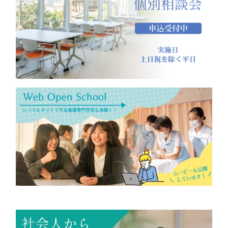
2021.09.14
ホームページが新しくなりました。
2021.09.14
個別相談会
を随時受け付けております。多くのご要望をい
ただいたため、個別相談会は期間を設けず延長いたしま
す。
2021.06.07
令和4年度募集要項
を作成いたしました。学校案内・募集
要項が必要な方は当ホームページの
資料請求フォーム
より
ご請求ください。