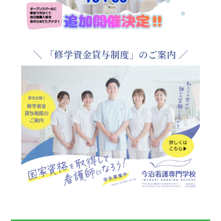
を取得し正規雇用を目標とする職業訓練を実施します。
詳細はこちらをご覧ください。（
准看護師養成コース
）
（
看護師養成コース
）
2023.09.12
＼ 「修学資金貸与制度」のご案内 ／
個別相談会
を受け付けています。進学についての不安、不
明な点等の解決の機会にお役立てください。
2023.09.01
本日より制服を廃止いたしました。
2023.06.13
令和6年度募集要項
を公開しました。学校案内・募集要項
が必要な方は当ホームページの
資料請求フォーム
よりご請
求ください。
2023.06.01
オープンキャンパス
参加申込の受付を開始しました。
2023.04.05
令和6年度募集要項は作成中です。資料請求フォームから