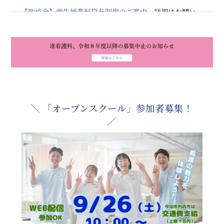
【助成金】学生授業料貸与制度のご案内
詳細はお問い
合わせください。
2024.12.25
准看護科、令和8年度以降の募集中止のお知らせ
2024.06.11
オープンキャンパス
参加申込の受付を開始しました。
2024.05.28
＼ 「オープンスクール」参加者募集！
／
令和7年度募集要項の
資料請求
受付を開始しました。
2024.03.25
令和7年度募集要項は作成中です。資料請求フォームから
ご請求いただいた方には準備ができ次第お送りいたしま
す。発送は5～6月頃を予定しておりますのでしばらくお
待ちください。
2024.02.02
本校では、愛媛県の委託を受け看護師、准看護師の資格